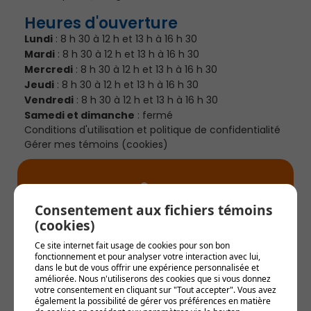
Heures d'ouverture
Lundi
: 8 h 30 à 12 h et 13 h à 16 h 30
Mardi
: 8 h 30 à 12 h et 13 h à 16 h 30
Mercredi
: 8 h 30 à 12 h et 13 h à 16 h 30
Jeudi
: 8 h 30 à 12 h et 13 h à 16 h 30
Vendredi
: 8 h 30 à 12 h et 13 h à 16 h 30
Samedi et dimanche
: fermé
Conditions d'utilisation et politique de confidentialité
Gérer mes témoins (cookies)
Consentement aux fichiers témoins
(cookies)
Alertes municipales
Ce site internet fait usage de cookies pour son bon
fonctionnement et pour analyser votre interaction avec lui,
Soyez le premier informé !
dans le but de vous offrir une expérience personnalisée et
améliorée. Nous n'utiliserons des cookies que si vous donnez
votre consentement en cliquant sur "Tout accepter". Vous avez
S'INSCRIRE AUX ALERTES
également la possibilité de gérer vos préférences en matière