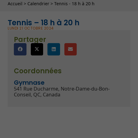
Fil d'Ariane
Accueil
>
Calendrier
>
Tennis - 18 h à 20 h
Tennis – 18 h à 20 h
LUNDI 21 OCTOBRE 2024
Partager
Coordonnées
Gymnase
541 Rue Ducharme, Notre-Dame-du-Bon-
Conseil, QC, Canada