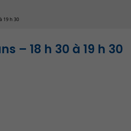
Contrôle animalier (SPAD
Répertoire des entrepris
à 19 h 30
ns – 18 h 30 à 19 h 30