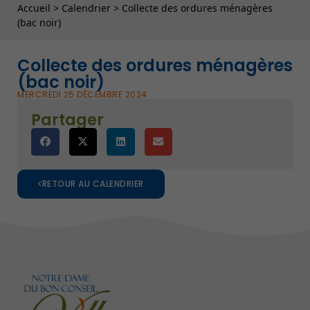
Fil d'Ariane
Accueil
>
Calendrier
>
Collecte des ordures ménagères
(bac noir)
Collecte des ordures ménagères
(bac noir)
MERCREDI 25 DÉCEMBRE 2024
Partager
RETOUR AU CALENDRIER