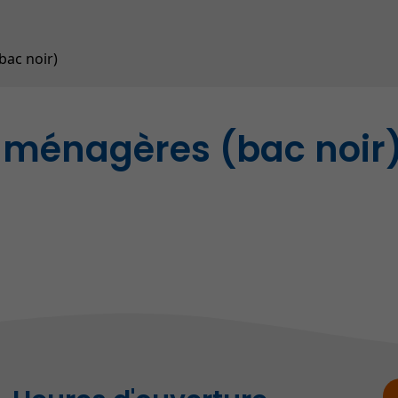
Contrôle animalier (SPAD
Répertoire des entrepris
bac noir)
s ménagères (bac noir