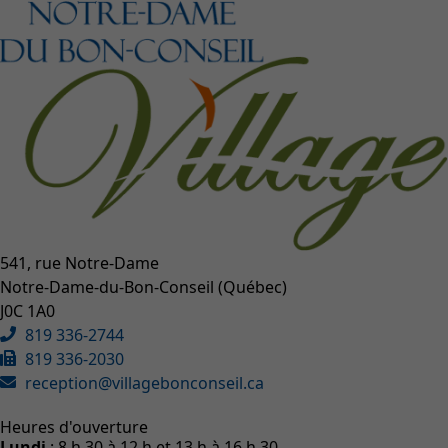
541, rue Notre-Dame
Notre-Dame-du-Bon-Conseil (Québec)
J0C 1A0
819 336-2744
819 336-2030
reception@villagebonconseil.ca
Heures d'ouverture
Lundi
: 8 h 30 à 12 h et 13 h à 16 h 30