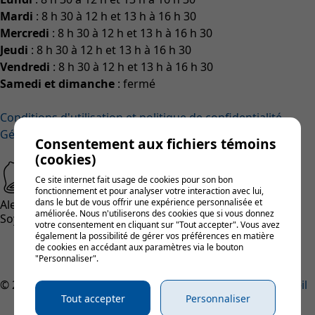
Mardi
: 8 h 30 à 12 h et 13 h à 16 h 30
Mercredi
: 8 h 30 à 12 h et 13 h à 16 h 30
Jeudi
: 8 h 30 à 12 h et 13 h à 16 h 30
Vendredi
: 8 h 30 à 12 h et 13 h à 16 h 30
Samedi et dimanche
: fermé
Conditions d'utilisation et politique de confidentialité
Gérer mes témoins (cookies)
Consentement aux fichiers témoins
(cookies)
Ce site internet fait usage de cookies pour son bon
fonctionnement et pour analyser votre interaction avec lui,
dans le but de vous offrir une expérience personnalisée et
Alertes municipales
améliorée. Nous n'utiliserons des cookies que si vous donnez
Soyez le premier informé !
votre consentement en cliquant sur "Tout accepter". Vous avez
également la possibilité de gérer vos préférences en matière
S'inscrire aux alertes
de cookies en accédant aux paramètres via le bouton
"Personnaliser".
© 2026, Tous droits réservés,
Notre-Dame-du-Bon-Conseil
Tout accepter
Personnaliser