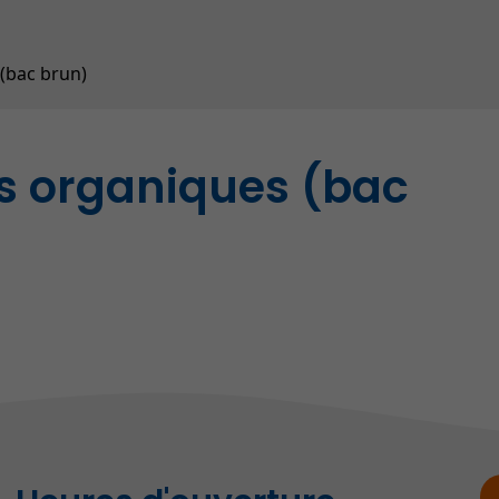
Contrôle animalier (SPAD
Répertoire des entrepris
 (bac brun)
es organiques (bac