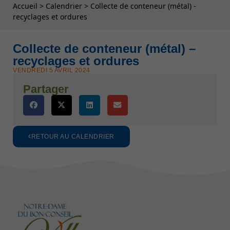
Fil d'Ariane
Accueil
>
Calendrier
>
Collecte de conteneur (métal) -
recyclages et ordures
Collecte de conteneur (métal) –
recyclages et ordures
VENDREDI 5 AVRIL 2024
Partager
RETOUR AU CALENDRIER