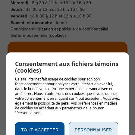
Mercredi
: 8 h 30 à 12 h et 13 h à 16 h 30
Jeudi
: 8 h 30 à 12 h et 13 h à 16 h 30
Vendredi
: 8 h 30 à 12 h et 13 h à 16 h 30
Samedi et dimanche
: fermé
Conditions d'utilisation et politique de confidentialité
Gérer mes témoins (cookies)
Consentement aux fichiers témoins
(cookies)
Alertes municipales
Ce site internet fait usage de cookies pour son bon
fonctionnement et pour analyser votre interaction avec lui,
Soyez le premier informé !
dans le but de vous offrir une expérience personnalisée et
améliorée. Nous n'utiliserons des cookies que si vous donnez
votre consentement en cliquant sur "Tout accepter". Vous avez
également la possibilité de gérer vos préférences en matière
S'INSCRIRE AUX ALERTES
de cookies en accédant aux paramètres via le bouton
"Personnaliser".
TOUT ACCEPTER
PERSONNALISER