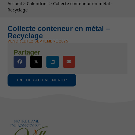
Fil d'Ariane
Accueil
>
Calendrier
>
Collecte conteneur en métal -
Recyclage
Collecte conteneur en métal –
Recyclage
VENDREDI 12 SEPTEMBRE 2025
Partager
RETOUR AU CALENDRIER