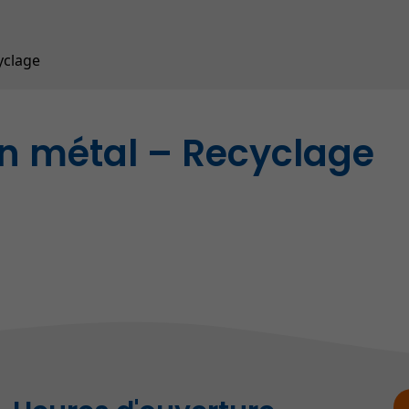
Contrôle animalier (SPAD
Répertoire des entrepris
yclage
en métal – Recyclage