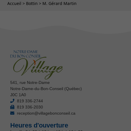
Fil d'Ariane
Accueil
>
Bottin
>
M. Gérard Martin
541, rue Notre-Dame
Notre-Dame-du-Bon-Conseil (Québec)
J0C 1A0
819 336-2744
819 336-2030
reception@villagebonconseil.ca
Heures d'ouverture