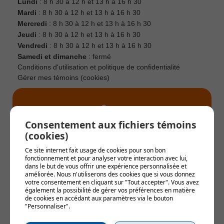
Lundi
: 8 h 30 à 12 h et 13 h à 16 h 30
Mardi
: 8 h 30 à 12 h et 13 h à 16 h 30
Mercredi
: 8 h 30 à 12 h et 13 h à 16 h 30
Jeudi
: 8 h 30 à 12 h et 13 h à 16 h 30
Vendredi
: 8 h 30 à 12 h et 13 h à 16 h 30
Samedi et dimanche
: fermé
Conditions d'utilisation et politique de confidentialité
Gérer mes témoins (cookies)
Consentement aux fichiers témoins
(cookies)
Alertes municipales
Ce site internet fait usage de cookies pour son bon
fonctionnement et pour analyser votre interaction avec lui,
Soyez le premier informé !
dans le but de vous offrir une expérience personnalisée et
améliorée. Nous n'utiliserons des cookies que si vous donnez
votre consentement en cliquant sur "Tout accepter". Vous avez
également la possibilité de gérer vos préférences en matière
S'INSCRIRE AUX ALERTES
de cookies en accédant aux paramètres via le bouton
"Personnaliser".