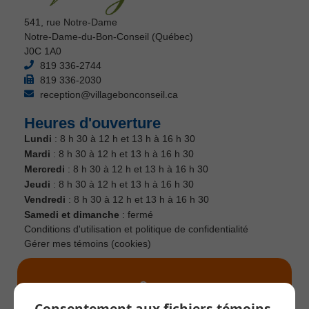
541, rue Notre-Dame
Notre-Dame-du-Bon-Conseil (Québec)
J0C 1A0
819 336-2744
819 336-2030
reception@villagebonconseil.ca
Heures d'ouverture
Lundi
: 8 h 30 à 12 h et 13 h à 16 h 30
Mardi
: 8 h 30 à 12 h et 13 h à 16 h 30
Mercredi
: 8 h 30 à 12 h et 13 h à 16 h 30
Jeudi
: 8 h 30 à 12 h et 13 h à 16 h 30
Vendredi
: 8 h 30 à 12 h et 13 h à 16 h 30
Samedi et dimanche
: fermé
Conditions d'utilisation et politique de confidentialité
Gérer mes témoins (cookies)
Consentement aux fichiers témoins