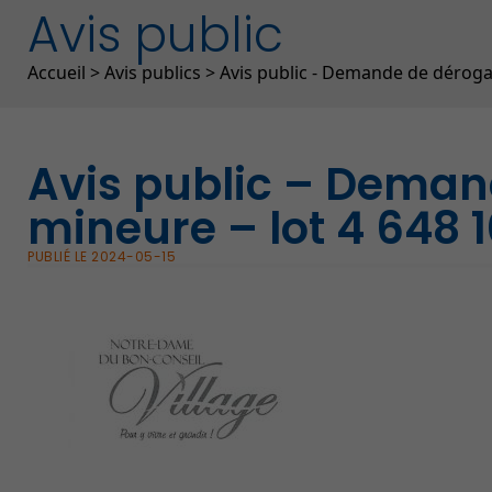
Avis public
Fil d'Ariane
Accueil
>
Avis publics
>
Avis public - Demande de dérogat
Avis public – Deman
mineure – lot 4 648 
PUBLIÉ LE 2024-05-15