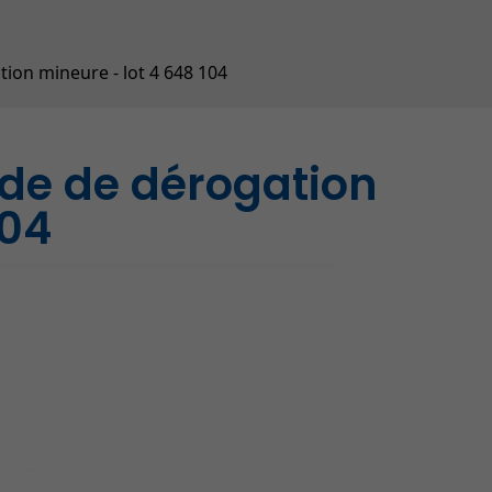
Contrôle animalier (SPAD
Répertoire des entrepris
ion mineure - lot 4 648 104
de de dérogation
104